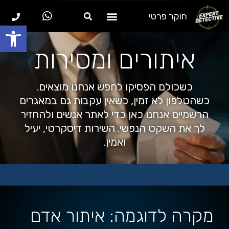
חוקר פרטי
פתח סרגל
למה EXPERT DETECTIVE ?
איתורים ומסירות
כשכולם הפסיקו לחפש אנחנו מוצאים.
כשהטלפון לא זמין, כשאין עקבות גם במאגרים
הרשמיים אנחנו כאן כדי לאתר אנשים ולהחזיר
לך את השקט הנפשי. השירות דיסקרטי, יעיל
ואמין.
מקרה לדוגמה: איתור אדם