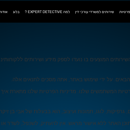
פרטיות
שירותים למשרדי עורכי דין
למה EXPERT DETECTIVE ?
בלוג
אודות
ירותים המוצעים בו נועדו לספק מידע ושירותים ללקוחותינו
באים. על ידי שימוש באתר, אתה מסכים לתנאים אלה.
טיות המשתמשים שלנו. מדיניות הפרטיות שלנו מתארת איך 
רפיקות, לוגו, תמונות ועיצוב, הוא בבעלות של אבי בן זיקרי ו
וכן האתר ללא אישור מראש. אין להעתיק, לשכפל, לשדר או 